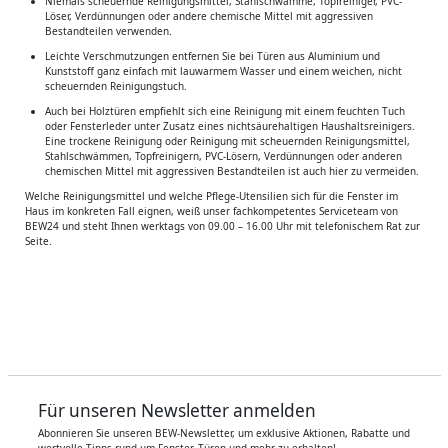
Niemals scheuernde Reinigungsmittel, Stahlschwämme, Topfreiniger, PVC-
Löser, Verdünnungen oder andere chemische Mittel mit aggressiven
Bestandteilen verwenden.
Leichte Verschmutzungen entfernen Sie bei Türen aus Aluminium und
Kunststoff ganz einfach mit lauwarmem Wasser und einem weichen, nicht
scheuernden Reinigungstuch.
Auch bei Holztüren empfiehlt sich eine Reinigung mit einem feuchten Tuch
oder Fensterleder unter Zusatz eines nichtsäurehaltigen Haushaltsreinigers.
Eine trockene Reinigung oder Reinigung mit scheuernden Reinigungsmittel,
Stahlschwämmen, Topfreinigern, PVC-Lösern, Verdünnungen oder anderen
chemischen Mittel mit aggressiven Bestandteilen ist auch hier zu vermeiden.
Welche Reinigungsmittel und welche Pflege-Utensilien sich für die Fenster im
Haus im konkreten Fall eignen, weiß unser fachkompetentes Serviceteam von
BEW24 und steht Ihnen werktags von 09.00 – 16.00 Uhr mit telefonischem Rat zur
Seite.
Für unseren Newsletter anmelden
Abonnieren Sie unseren BEW-Newsletter, um exklusive Aktionen, Rabatte und
wertvolle Tipps rund um Fenster, Türen und mehr zu erhalten!