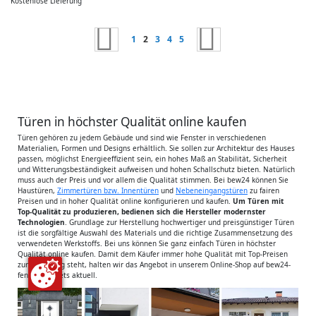
Kostenlose Lieferung
Seite
Seite
Zurück
Seite
Sie lesen gerade die Seite
Seite
Seite
Seite
Seite
Weiter
1
2
3
4
5
Türen in höchster Qualität online kaufen
Türen gehören zu jedem Gebäude und sind wie Fenster in verschiedenen
Materialien, Formen und Designs erhältlich. Sie sollen zur Architektur des Hauses
passen, möglichst Energieeffizient sein, ein hohes Maß an Stabilität, Sicherheit
und Witterungsbeständigkeit aufweisen und hohen Schallschutz bieten. Natürlich
muss auch der Preis und vor allem die Qualität stimmen. Bei bew24 können Sie
Haustüren,
Zimmertüren bzw. Innentüren
und
Nebeneingangstüren
zu fairen
Preisen und in hoher Qualität online konfigurieren und kaufen.
Um Türen mit
Top-Qualität zu produzieren, bedienen sich die Hersteller modernster
Technologien
. Grundlage zur Herstellung hochwertiger und preisgünstiger Türen
ist die sorgfältige Auswahl des Materials und die richtige Zusammensetzung des
verwendeten Werkstoffs. Bei uns können Sie ganz einfach Türen in höchster
Qualität online kaufen. Damit dem Käufer immer hohe Qualität mit Top-Preisen
zur Verfügung steht, halten wir das Angebot in unserem Online-Shop auf bew24-
fenster.de stets aktuell.