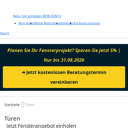
Hallo, hier anmelden
MEIN KONTO
Mein Konto
Meine Wunschliste
Anmelden
Ein Konto erstellen
Zum
Search
Inhalt
springen
Planen Sie Ihr Fensterprojekt? Sparen Sie jetzt 5% |
Nur bis 31.08.2026
➔ Jetzt kostenlosen Beratungstermin
vereinbaren
Startseite
Türen
Türen
Jetzt Fensterangebot einholen