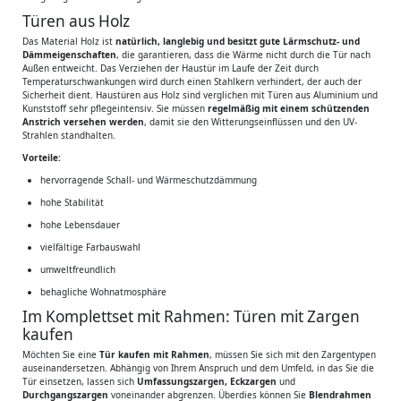
Türen aus Holz
Das Material Holz ist
natürlich, langlebig und besitzt gute Lärmschutz- und
Dämmeigenschaften
, die garantieren, dass die Wärme nicht durch die Tür nach
Außen entweicht. Das Verziehen der Haustür im Laufe der Zeit durch
Temperaturschwankungen wird durch einen Stahlkern verhindert, der auch der
Sicherheit dient. Haustüren aus Holz sind verglichen mit Türen aus Aluminium und
Kunststoff sehr pflegeintensiv. Sie müssen
regelmäßig mit einem schützenden
Anstrich versehen werden
, damit sie den Witterungseinflüssen und den UV-
Strahlen standhalten.
Vorteile:
hervorragende Schall- und Wärmeschutzdämmung
hohe Stabilität
hohe Lebensdauer
vielfältige Farbauswahl
umweltfreundlich
behagliche Wohnatmosphäre
Im Komplettset mit Rahmen: Türen mit Zargen
kaufen
Möchten Sie eine
Tür kaufen mit Rahmen
, müssen Sie sich mit den Zargentypen
auseinandersetzen. Abhängig von Ihrem Anspruch und dem Umfeld, in das Sie die
Tür einsetzen, lassen sich
Umfassungszargen, Eckzargen
und
Durchgangszargen
voneinander abgrenzen. Überdies können Sie
Blendrahmen