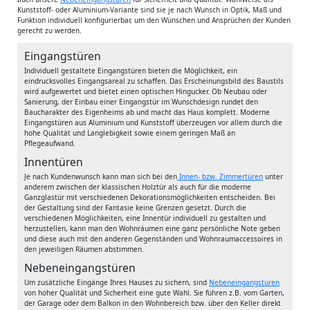
Kunststoff- oder Aluminium-Variante sind sie je nach Wunsch in Optik, Maß und
Funktion individuell konfigurierbar, um den Wünschen und Ansprüchen der Kunden
gerecht zu werden.
Eingangstüren
Individuell gestaltete Eingangstüren bieten die Möglichkeit, ein
eindrucksvolles Eingangsareal zu schaffen. Das Erscheinungsbild des Baustils
wird aufgewertet und bietet einen optischen Hingucker. Ob Neubau oder
Sanierung, der Einbau einer Eingangstür im Wunschdesign rundet den
Baucharakter des Eigenheims ab und macht das Haus komplett. Moderne
Eingangstüren aus Aluminium und Kunststoff überzeugen vor allem durch die
hohe Qualität und Langlebigkeit sowie einem geringen Maß an
Pflegeaufwand.
Innentüren
Je nach Kundenwunsch kann man sich bei den
Innen- bzw. Zimmertüren
unter
anderem zwischen der klassischen Holztür als auch für die moderne
Ganzglastür mit verschiedenen Dekorationsmöglichkeiten entscheiden. Bei
der Gestaltung sind der Fantasie keine Grenzen gesetzt. Durch die
verschiedenen Möglichkeiten, eine Innentür individuell zu gestalten und
herzustellen, kann man den Wohnräumen eine ganz persönliche Note geben
und diese auch mit den anderen Gegenständen und Wohnraumaccessoires in
den jeweiligen Räumen abstimmen.
Nebeneingangstüren
Um zusätzliche Eingänge Ihres Hauses zu sichern, sind
Nebeneingangstüren
von hoher Qualität und Sicherheit eine gute Wahl. Sie führen z.B. vom Garten,
der Garage oder dem Balkon in den Wohnbereich bzw. über den Keller direkt