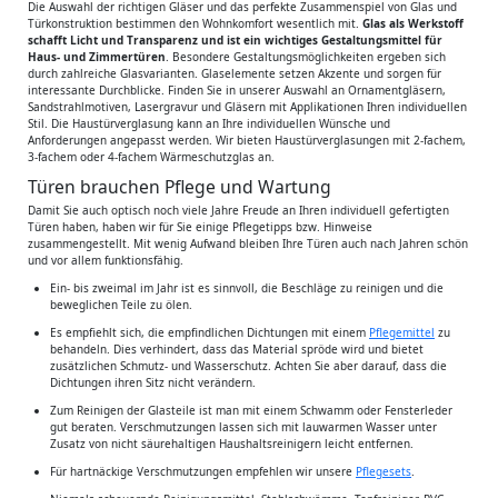
Die Auswahl der richtigen Gläser und das perfekte Zusammenspiel von Glas und
Türkonstruktion bestimmen den Wohnkomfort wesentlich mit.
Glas als Werkstoff
schafft Licht und Transparenz und ist ein wichtiges Gestaltungsmittel für
Haus- und Zimmertüren
. Besondere Gestaltungsmöglichkeiten ergeben sich
durch zahlreiche Glasvarianten. Glaselemente setzen Akzente und sorgen für
interessante Durchblicke. Finden Sie in unserer Auswahl an Ornamentgläsern,
Sandstrahlmotiven, Lasergravur und Gläsern mit Applikationen Ihren individuellen
Stil. Die Haustürverglasung kann an Ihre individuellen Wünsche und
Anforderungen angepasst werden. Wir bieten Haustürver­glasungen mit 2-fachem,
3-fachem oder 4-fachem Wärmeschutzglas an.
Türen brauchen Pflege und Wartung
Damit Sie auch optisch noch viele Jahre Freude an Ihren individuell gefertigten
Türen haben, haben wir für Sie einige Pflegetipps bzw. Hinweise
zusammengestellt. Mit wenig Aufwand bleiben Ihre Türen auch nach Jahren schön
und vor allem funktionsfähig.
Ein- bis zweimal im Jahr ist es sinnvoll, die Beschläge zu reinigen und die
beweglichen Teile zu ölen.
Es empfiehlt sich, die empfindlichen Dichtungen mit einem
Pflegemittel
zu
behandeln. Dies verhindert, dass das Material spröde wird und bietet
zusätzlichen Schmutz- und Wasserschutz. Achten Sie aber darauf, dass die
Dichtungen ihren Sitz nicht verändern.
Zum Reinigen der Glasteile ist man mit einem Schwamm oder Fensterleder
gut beraten. Verschmutzungen lassen sich mit lauwarmen Wasser unter
Zusatz von nicht säurehaltigen Haushaltsreinigern leicht entfernen.
Für hartnäckige Verschmutzungen empfehlen wir unsere
Pflegesets
.