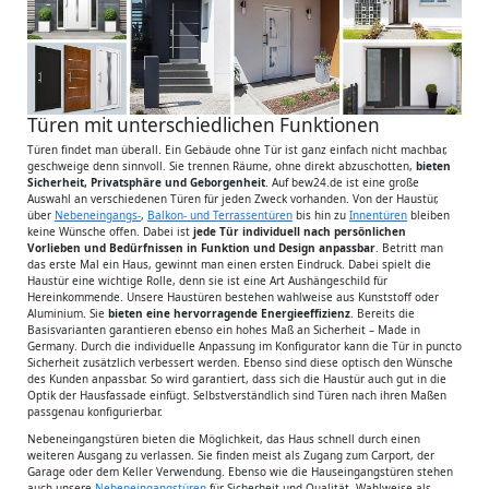
Türen mit unterschiedlichen Funktionen
Türen findet man überall. Ein Gebäude ohne Tür ist ganz einfach nicht machbar,
geschweige denn sinnvoll. Sie trennen Räume, ohne direkt abzuschotten,
bieten
Sicherheit, Privatsphäre und Geborgenheit
. Auf bew24.de ist eine große
Auswahl an verschiedenen Türen für jeden Zweck vorhanden. Von der Haustür,
über
Nebeneingangs-
,
Balkon- und Terrassentüren
bis hin zu
Innentüren
bleiben
keine Wünsche offen. Dabei ist
jede Tür individuell nach persönlichen
Vorlieben und Bedürfnissen in Funktion und Design anpassbar
. Betritt man
das erste Mal ein Haus, gewinnt man einen ersten Eindruck. Dabei spielt die
Haustür eine wichtige Rolle, denn sie ist eine Art Aushängeschild für
Hereinkommende. Unsere Haustüren bestehen wahlweise aus Kunststoff oder
Aluminium. Sie
bieten eine hervorragende Energieeffizienz
. Bereits die
Basisvarianten garantieren ebenso ein hohes Maß an Sicherheit – Made in
Germany. Durch die individuelle Anpassung im Konfigurator kann die Tür in puncto
Sicherheit zusätzlich verbessert werden. Ebenso sind diese optisch den Wünsche
des Kunden anpassbar. So wird garantiert, dass sich die Haustür auch gut in die
Optik der Hausfassade einfügt. Selbstverständlich sind Türen nach ihren Maßen
passgenau konfigurierbar.
Nebeneingangstüren bieten die Möglichkeit, das Haus schnell durch einen
weiteren Ausgang zu verlassen. Sie finden meist als Zugang zum Carport, der
Garage oder dem Keller Verwendung. Ebenso wie die Hauseingangstüren stehen
auch unsere
Nebeneingangstüren
für Sicherheit und Qualität. Wahlweise als