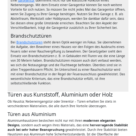
Eine
Garagentür
übernimmt nicht nur die klassische Funktion eines
Nebeneingangs. Mit dem Einsatz einer Garagentür können Sie noch weitere
Vorteile für sich nutzen. So müssen Sie nicht jedes Mal das Garagentor öffnen,
wenn Sie Zugang zu Ihrer Garage benötigen. Nutzen Sie Ihre Garage z. B. als
Abstellraum, Werkstatt oder Hobbyraum, werden Sie dankbar dafür sein, dass
Sie diesen ohne große Umstände erreichen. Beachten Sie den Aspekt der
Verschließbarkeit, trägt die Garagentür zusätzlich zu Ihrer Sicherheit bei.
Brandschutztüren
Bei
Brandschutztüren
steht deren Optik weniger im Fokus. Sie übernehmen
die Aufgabe, den Bewohner eines Hauses vor den Folgen des Ausbruchs eines
Feuers oder einer Rauchvergiftung zu bewahren. Der Gesetzgeber sieht den
Einsatz von Brandschutztüren z. B. in Gebäuden mit Fluren vor, die eine Länge
von 30 Metern haben. Brandschutztüren müssen auch dort verbaut werden,
wo sich die Notausgänge und die Fluchtwege befinden. Überdies sind sie in
allen Treppenhäusern Pflicht. Im Unterschied zu einer Rauchschutztür wird
mit einer Brandschutztür in der Regel der Feuerausschluss gewährleistet. Das
wesentlichste Kriterium, das eine Brandschutztür erfüllt, ist ihre
selbstschließende Funktion.
Türen aus Kunststoff, Aluminium oder Holz
Ob Haustür, Nebeneingangstür oder Innentür – Türen erhalten Sie stets in
verschiedenen Materialien, die alle durch Ihre Vorteile überzeugen.
Türen aus Aluminium
Aluminiumhaustüren bestechen nicht nur mit ihren
modernen eleganten
Designs
, sondern auch wegen ihres Materials, das eine
hervorragende Stabilität
auch bei sehr hoher Beanspruchung
gewährleistet. Durch ihre Stabilität bieten
Haustüren aus Aluminium hohe Sicherheitsstandards. Ist die Oberfläche der