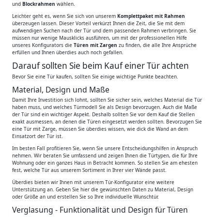
und
Blockrahmen
wählen.
Leichter geht es, wenn Sie sich von unserem
Komplettpaket mit Rahmen
überzeugen lassen. Dieser Vorteil verkürzt Ihnen die Zeit, die Sie mit dem
aufwendigen Suchen nach der Tür und dem passenden Rahmen verbringen. Sie
müssen nur wenige Mausklicks ausführen, um mit der professionellen Hilfe
unseres Konfigurators die
Türen mit Zargen
zu finden, die alle Ihre Ansprüche
erfüllen und Ihnen überdies auch noch gefallen.
Darauf sollten Sie beim Kauf einer Tür achten
Bevor Sie eine Tür kaufen, sollten Sie einige wichtige Punkte beachten.
Material, Design und Maße
Damit Ihre Investition sich lohnt, sollten Sie sicher sein, welches Material die Tür
haben muss, und welches Türmodell Sie als Design bevorzugen. Auch die Maße
der Tür sind ein wichtiger Aspekt. Deshalb sollten Sie vor dem Kauf die Stellen
exakt ausmessen, an denen die Türen eingesetzt werden sollten. Bevorzugen Sie
eine Tür mit Zarge, müssen Sie überdies wissen, wie dick die Wand an dem
Einsatzort der Tür ist.
Im besten Fall profitieren Sie, wenn Sie unsere Entscheidungshilfen in Anspruch
nehmen. Wir beraten Sie umfassend und zeigen Ihnen die Türtypen, die für Ihre
Wohnung oder ein ganzes Haus in Betracht kommen. So stellen Sie am ehesten
fest, welche Tür aus unserem Sortiment in Ihrer vier Wände passt.
Überdies bieten wir Ihnen mit unserem Tür-Konfigurator eine weitere
Unterstützung an. Geben Sie hier die gewünschten Daten zu Material, Design
oder Größe an und erstellen Sie so Ihre individuelle Wunschtür.
Verglasung - Funktionalität und Design für Türen