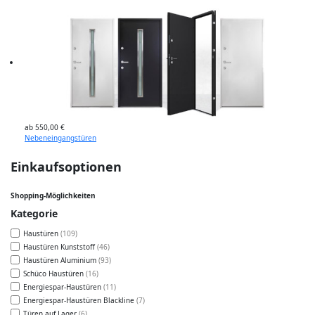
ab 550,00 €
Nebeneingangstüren
Einkaufsoptionen
Shopping-Möglichkeiten
Kategorie
Haustüren
109
Haustüren Kunststoff
46
Haustüren Aluminium
93
Schüco Haustüren
16
Energiespar-Haustüren
11
Energiespar-Haustüren Blackline
7
Türen auf Lager
6