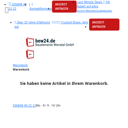
Last Minute Deals
5%
|
036848 40
ANGEBOT
Rabatt auf alles
Kontaktformular
22 22
ANFRAGEN
wird im Warenkorb abgezogen
Über 25 Jahre Erfahrung
Trusted Shops: Sehr
ANGEBOT
gut
ANFRAGEN
Warenkorb
Warenkorb
Sie haben keine Artikel in Ihrem Warenkorb.
036848 40 22 22
Mo - Fr: 9 - 16 Uhr