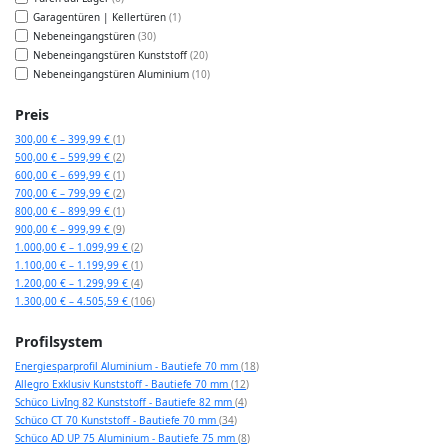
Garagentüren | Kellertüren
1
Nebeneingangstüren
30
Nebeneingangstüren Kunststoff
20
Nebeneingangstüren Aluminium
10
Preis
Artikel
300,00 €
–
399,99 €
1
Artikel
500,00 €
–
599,99 €
2
Artikel
600,00 €
–
699,99 €
1
Artikel
700,00 €
–
799,99 €
2
Artikel
800,00 €
–
899,99 €
1
Artikel
900,00 €
–
999,99 €
9
Artikel
1.000,00 €
–
1.099,99 €
2
Artikel
1.100,00 €
–
1.199,99 €
1
Artikel
1.200,00 €
–
1.299,99 €
4
Artikel
1.300,00 €
–
4.505,59 €
106
Profilsystem
Artikel
Energiesparprofil Aluminium - Bautiefe 70 mm
18
Artikel
Allegro Exklusiv Kunststoff - Bautiefe 70 mm
12
Artikel
Schüco LivIng 82 Kunststoff - Bautiefe 82 mm
4
Artikel
Schüco CT 70 Kunststoff - Bautiefe 70 mm
34
Artikel
Schüco AD UP 75 Aluminium - Bautiefe 75 mm
8