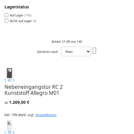
Lagerstatus
Auf Lager
140
Nicht auf Lager
0
Artikel
21
-
40
von
140
Absteigend
Sortieren nach
sortieren
RC 2
Nebeneingangstür RC 2
Kunststoff Allegro M01
1.269,00 €
ab
Inkl. 19% MwSt.
,
zzgl.
Versandkosten
RC 2