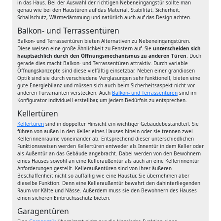
in das Haus. Bei der Auswahl der richtigen Nebeneingangstür sollte man
genau wie bei den Haustüren auf das Material, Stabilität, Sicherheit,
Schallschutz, Wärmedämmung und natürlich auch auf das Design achten.
Balkon- und Terrassentüren
Balkon- und Terrassentüren bieten Alternativen zu Nebeneingangstüren.
Diese weisen eine große Ähnlichkeit zu Fenstern auf. Sie
unterscheiden sich
hauptsächlich durch den Öffnungsmechanismus zu anderen Türen
. Doch
gerade dies macht Balkon- und Terrassentüren attraktiv. Durch variable
Öffnungskonzepte sind diese vielfältig einsetzbar. Neben einer grandiosen
Optik sind sie durch verschiedene Verglasungen sehr funktionell, bieten eine
gute Energiebilanz und müssen sich auch beim Sicherheitsaspekt nicht vor
anderen Türvarianten verstecken. Auch
Balkon- und Terrassentüren
sind im
Konfigurator individuell erstellbar, um jedem Bedürfnis zu entsprechen.
Kellertüren
Kellertüren
sind in doppelter Hinsicht ein wichtiger Gebäudebestandteil. Sie
führen von außen in den Keller eines Hauses hinein oder sie trennen zwei
Kellerinnenräume voneinander ab. Entsprechend dieser unterschiedlichen
Funktionsweisen werden Kellertüren entweder als Innentür in dem Keller oder
als Außentür an das Gebäude angebracht. Dabei werden von den Bewohnern
eines Hauses sowohl an eine Kelleraußentür als auch an eine Kellerinnentür
Anforderungen gestellt. Kelleraußentüren sind von ihrer äußeren
Beschaffenheit nicht so auffällig wie eine Haustür. Sie übernehmen aber
dieselbe Funktion. Denn eine Kelleraußentür bewahrt den dahinterliegenden
Raum vor Kälte und Nässe. Außerdem muss sie den Bewohnern des Hauses
einen sicheren Einbruchsschutz bieten.
Garagentüren