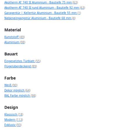
Artikel
Akotherm AT 740 SI Aluminium - Bautiefe 75 mm
63
Artikel
Akotherm AT 740 SI rund Aluminium - Bautiefe 92 mm
63
Artikel
Garagentür | Kellertür Aluminium - Bautiefe 55 mm
1
Artikel
Nebeneingangstür Aluminium - Bautiefe 68 mm
4
Material
Artikel
Kunststoff
49
Artikel
Aluminium
98
Bauart
Artikel
Eingesetztes Türblatt
55
Artikel
Flügelüberdeckend
89
Farbe
Artikel
Weiß
90
Artikel
Dekor möglich
64
Artikel
RAL Farbe möglich
98
Design
Artikel
Klassisch
18
Artikel
Modern
113
Artikel
Exklusiv
93